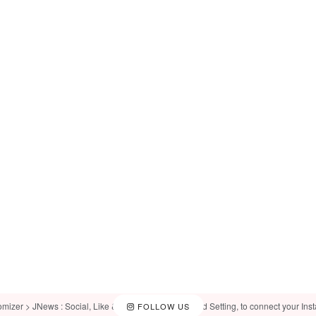
omizer > JNews : Social, Like & View > Instagram Feed Setting, to connect your Ins
FOLLOW US