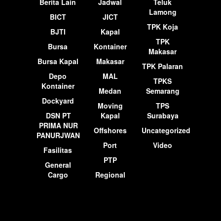
Berita Lain
Jadwal
Teluk
Lamong
BICT
JICT
TPK Koja
BJTI
Kapal
TPK
Bursa
Kontainer
Makasar
Bursa Kapal
Makasar
TPK Palaran
Depo
MAL
TPKS
Kontainer
Medan
Semarang
Dockyard
Moving
TPS
DSN PT
Kapal
Surabaya
PRIMA NUR
Offshores
Uncategorized
PANURJWAN
Port
Video
Fasilitas
PTP
General
Cargo
Regional