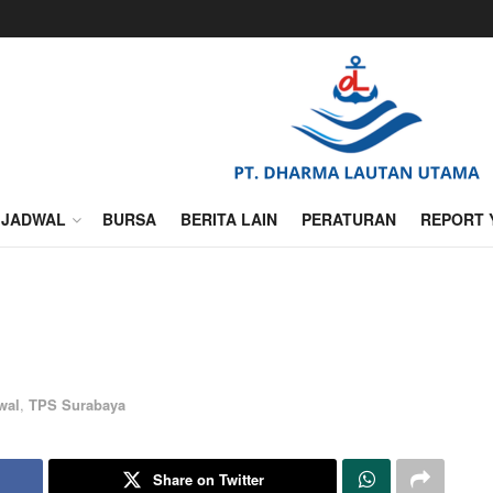
JADWAL
BURSA
BERITA LAIN
PERATURAN
REPORT 
wal
,
TPS Surabaya
Share on Twitter