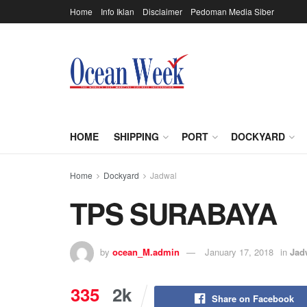
Home
Info Iklan
Disclaimer
Pedoman Media Siber
HOME
SHIPPING
PORT
DOCKYARD
Home
Dockyard
Jadwal
TPS SURABAYA
by
ocean_M.admin
January 17, 2018
in
Jad
335
2k
Share on Facebook