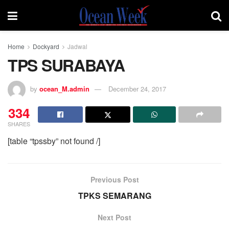
Home
Dockyard
Jadwal
TPS SURABAYA
by
ocean_M.admin
December 24, 2017
334
SHARES
[table “tpssby” not found /]
Previous Post
TPKS SEMARANG
Next Post