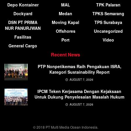
Depo Kontainer
MAL
TPK Palaran
Dockyard
Medan
TPKS Semarang
DSN PT PRIMA
Moving Kapal
TPS Surabaya
NUR PANURJWAN
Offshores
Uncategorized
Fasilitas
Port
Video
General Cargo
Recent News
PTP Nonpetikemas Raih Pengakuan ISRA,
Kategori Sustainability Report
AUGUST 7, 2026
IPCM Teken Kerjasama Dengan Kejaksaan
Untuk Dukung Penyelesaian Masalah Hukum
AUGUST 7, 2026
© 2018 PT Multi Media Ocean Indonesia.