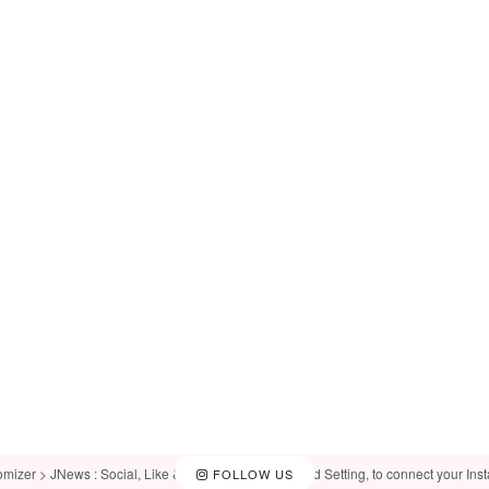
omizer > JNews : Social, Like & View > Instagram Feed Setting, to connect your Ins
FOLLOW US