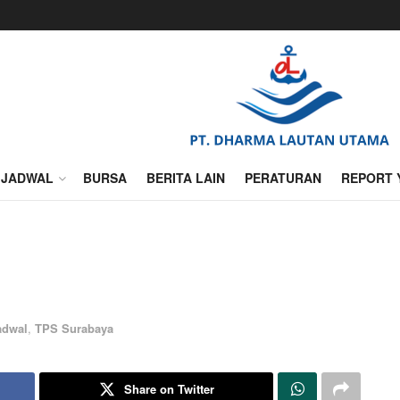
JADWAL
BURSA
BERITA LAIN
PERATURAN
REPORT 
adwal
,
TPS Surabaya
Share on Twitter