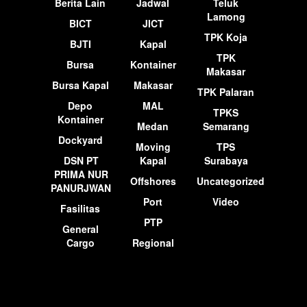
Berita Lain
Jadwal
Teluk
Lamong
BICT
JICT
TPK Koja
BJTI
Kapal
TPK
Bursa
Kontainer
Makasar
Bursa Kapal
Makasar
TPK Palaran
Depo
MAL
TPKS
Kontainer
Medan
Semarang
Dockyard
Moving
TPS
DSN PT
Kapal
Surabaya
PRIMA NUR
Offshores
Uncategorized
PANURJWAN
Port
Video
Fasilitas
PTP
General
Cargo
Regional