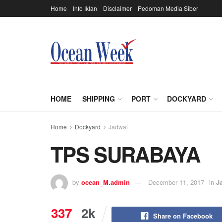
Home
Info Iklan
Disclaimer
Pedoman Media Siber
HOME
SHIPPING
PORT
DOCKYARD
Home
Dockyard
Jadwal
TPS SURABAYA
by
ocean_M.admin
December 11, 2017
in
J
337
2k
Share on Facebook