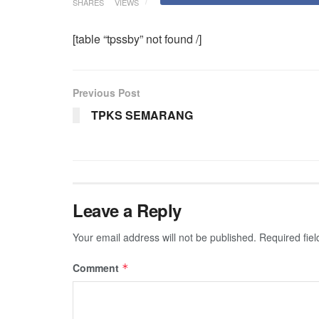
SHARES
VIEWS
[table “tpssby” not found /]
Previous Post
TPKS SEMARANG
Leave a Reply
Your email address will not be published.
Required fie
Comment
*