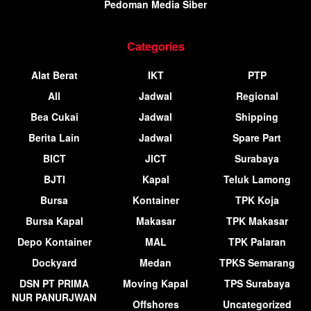
Pedoman Media Siber
Categories
Alat Berat
IKT
PTP
All
Jadwal
Regional
Bea Cukai
Jadwal
Shipping
Berita Lain
Jadwal
Spare Part
BICT
JICT
Surabaya
BJTI
Kapal
Teluk Lamong
Bursa
Kontainer
TPK Koja
Bursa Kapal
Makasar
TPK Makasar
Depo Kontainer
MAL
TPK Palaran
Dockyard
Medan
TPKS Semarang
DSN PT PRIMA
Moving Kapal
TPS Surabaya
NUR PANURJWAN
Offshores
Uncategorized