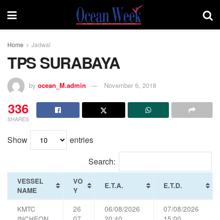
Home
Jadwal
TPS SURABAYA
by
ocean_M.admin
November 6, 2018
336
SHARES
Show
entries
Search:
VESSEL
VO
E.T.A.
E.T.D.
NAME
Y
KMTC
26
06/08/2026
07/08/2026
INCHEON
07
20:40
15:00