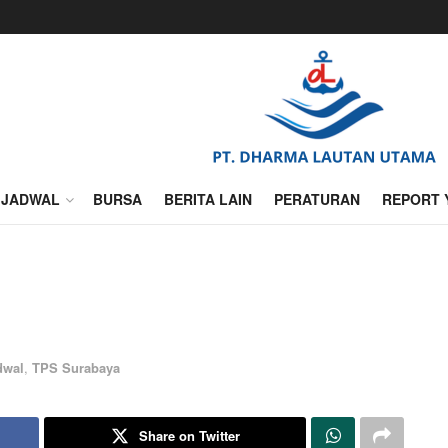
JADWAL
BURSA
BERITA LAIN
PERATURAN
REPORT 
dwal
,
TPS Surabaya
Share on Twitter