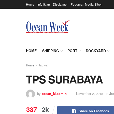
Home
Info Iklan
Disclaimer
Pedoman Media Siber
HOME
SHIPPING
PORT
DOCKYARD
Home
Jadwal
TPS SURABAYA
by
ocean_M.admin
November 2, 2018
in
Ja
337
2k
Share on Facebook