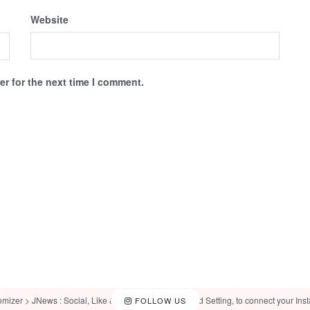
Website
r for the next time I comment.
omizer > JNews : Social, Like & View > Instagram Feed Setting, to connect your Ins
FOLLOW US