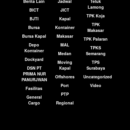
Berita Lain
Jadwal
Teluk
Lamong
BICT
JICT
TPK Koja
BJTI
Kapal
TPK
Bursa
Kontainer
Makasar
Bursa Kapal
Makasar
TPK Palaran
Depo
MAL
TPKS
Kontainer
Medan
Semarang
Dockyard
Moving
TPS
DSN PT
Kapal
Surabaya
PRIMA NUR
Offshores
Uncategorized
PANURJWAN
Port
Video
Fasilitas
PTP
General
Cargo
Regional