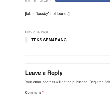
SHARES
VIEWS
[table “tpssby” not found /]
Previous Post
TPKS SEMARANG
Leave a Reply
Your email address will not be published.
Required fie
Comment
*