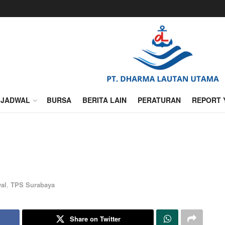
JADWAL
BURSA
BERITA LAIN
PERATURAN
REPORT 
al
,
TPS Surabaya
Share on Twitter