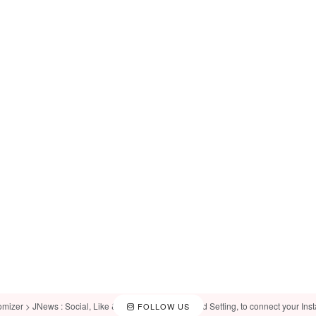
omizer > JNews : Social, Like & View > Instagram Feed Setting, to connect your Ins
FOLLOW US