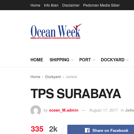
Home
Info Iklan
Disclaimer
Pedoman Media Siber
HOME
SHIPPING
PORT
DOCKYARD
Home
Dockyard
Jadwal
TPS SURABAYA
by
ocean_M.admin
August 17, 2017
in
Jadw
335
2k
Share on Facebook