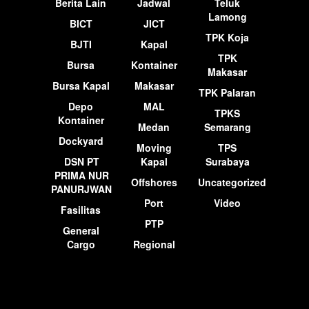
Berita Lain
Jadwal
Teluk
Lamong
BICT
JICT
TPK Koja
BJTI
Kapal
TPK
Bursa
Kontainer
Makasar
Bursa Kapal
Makasar
TPK Palaran
Depo
MAL
TPKS
Kontainer
Medan
Semarang
Dockyard
Moving
TPS
DSN PT
Kapal
Surabaya
PRIMA NUR
Offshores
Uncategorized
PANURJWAN
Port
Video
Fasilitas
PTP
General
Cargo
Regional