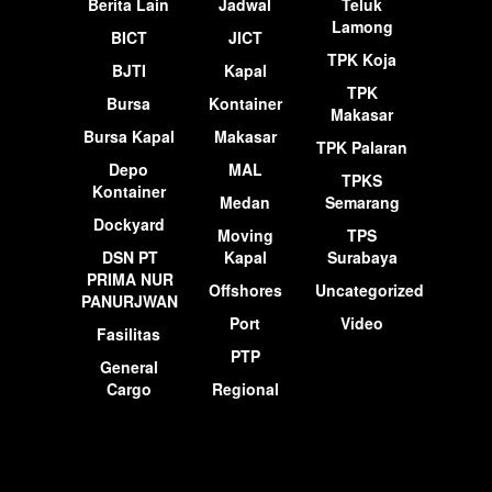
Berita Lain
Jadwal
Teluk
Lamong
BICT
JICT
TPK Koja
BJTI
Kapal
TPK
Bursa
Kontainer
Makasar
Bursa Kapal
Makasar
TPK Palaran
Depo
MAL
TPKS
Kontainer
Medan
Semarang
Dockyard
Moving
TPS
DSN PT
Kapal
Surabaya
PRIMA NUR
Offshores
Uncategorized
PANURJWAN
Port
Video
Fasilitas
PTP
General
Cargo
Regional