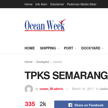
Home
Info Iklan
Disclaimer
Pedoman Media Siber
HOME
SHIPPING
PORT
DOCKYARD
Home
Dockyard
Jadwal
TPKS SEMARANG
by
ocean_M.admin
March 16, 2017
in
Jadw
335
2k
Share on Facebook