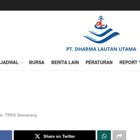
JADWAL
BURSA
BERITA LAIN
PERATURAN
REPORT 
al
,
TPKS Semarang
Share on Twitter