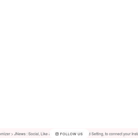
omizer > JNews : Social, Like & View > Instagram Feed Setting, to connect your Ins
FOLLOW US