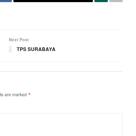
Next Post
TPS SURABAYA
lds are marked
*