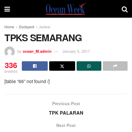
Home
Dockyard
Jadwal
TPKS SEMARANG
by
ocean_M.admin
January 5, 2017
336
SHARES
[table “66” not found /]
Previous Post
TPK PALARAN
Next Post