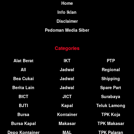
Home
Info Iklan
Disclaimer
Pedoman Media Siber
Categories
Alat Berat
IKT
PTP
All
Jadwal
Regional
Bea Cukai
Jadwal
Shipping
Berita Lain
Jadwal
Spare Part
BICT
JICT
Surabaya
BJTI
Kapal
Teluk Lamong
Bursa
Kontainer
TPK Koja
Bursa Kapal
Makasar
TPK Makasar
Depo Kontainer
MAL
TPK Palaran