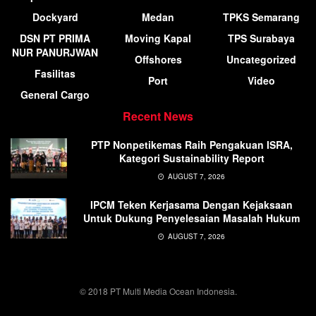
Dockyard
Medan
TPKS Semarang
DSN PT PRIMA
Moving Kapal
TPS Surabaya
NUR PANURJWAN
Offshores
Uncategorized
Fasilitas
Port
Video
General Cargo
Recent News
PTP Nonpetikemas Raih Pengakuan ISRA,
Kategori Sustainability Report
AUGUST 7, 2026
IPCM Teken Kerjasama Dengan Kejaksaan
Untuk Dukung Penyelesaian Masalah Hukum
AUGUST 7, 2026
© 2018 PT Multi Media Ocean Indonesia.