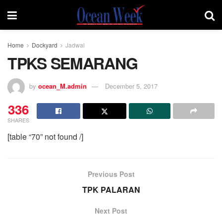
Home
Dockyard
Jadwal
TPKS SEMARANG
by
ocean_M.admin
December 5, 2017
336
SHARES
[table “70” not found /]
Previous Post
TPK PALARAN
Next Post