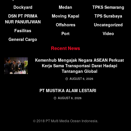
Dockyard
Medan
TPKS Semarang
DSN PT PRIMA
Moving Kapal
TPS Surabaya
NUR PANURJWAN
Offshores
Uncategorized
Fasilitas
Port
Video
General Cargo
Recent News
Kemenhub Mengajak Negara ASEAN Perkuat
Kerja Sama Transportasi Darat Hadapi
Tantangan Global
AUGUST 6, 2026
PT MUSTIKA ALAM LESTARI
AUGUST 6, 2026
© 2018 PT Multi Media Ocean Indonesia.