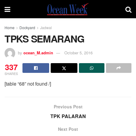
Home
Dockyard
Jadwal
TPKS SEMARANG
by
ocean_M.admin
October 5, 2016
337
SHARES
[table “68” not found /]
Previous Post
TPK PALARAN
Next Post