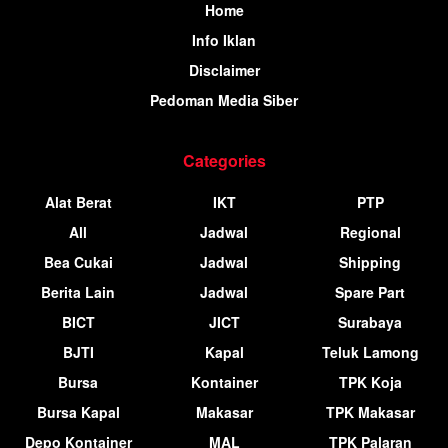
Home
Info Iklan
Disclaimer
Pedoman Media Siber
Categories
Alat Berat
IKT
PTP
All
Jadwal
Regional
Bea Cukai
Jadwal
Shipping
Berita Lain
Jadwal
Spare Part
BICT
JICT
Surabaya
BJTI
Kapal
Teluk Lamong
Bursa
Kontainer
TPK Koja
Bursa Kapal
Makasar
TPK Makasar
Depo Kontainer
MAL
TPK Palaran