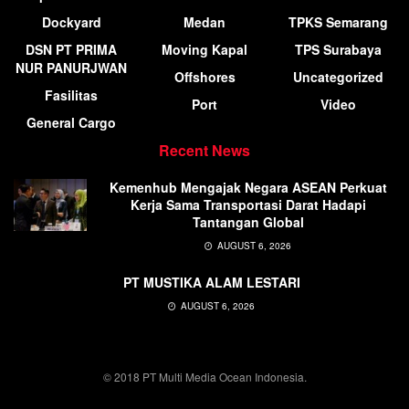
Dockyard
Medan
TPKS Semarang
DSN PT PRIMA
Moving Kapal
TPS Surabaya
NUR PANURJWAN
Offshores
Uncategorized
Fasilitas
Port
Video
General Cargo
Recent News
Kemenhub Mengajak Negara ASEAN Perkuat
Kerja Sama Transportasi Darat Hadapi
Tantangan Global
AUGUST 6, 2026
PT MUSTIKA ALAM LESTARI
AUGUST 6, 2026
© 2018 PT Multi Media Ocean Indonesia.