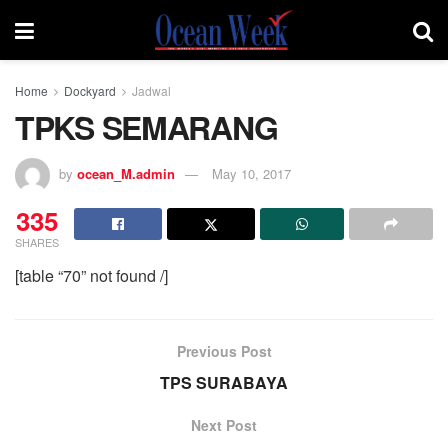
Home
Dockyard
Jadwal
TPKS SEMARANG
by
ocean_M.admin
May 10, 2017
335
SHARES
[table “70” not found /]
Previous Post
TPS SURABAYA
Next Post