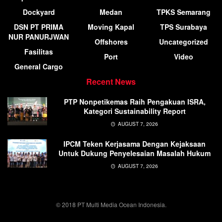
Dockyard
Medan
TPKS Semarang
DSN PT PRIMA
Moving Kapal
TPS Surabaya
NUR PANURJWAN
Offshores
Uncategorized
Fasilitas
Port
Video
General Cargo
Recent News
PTP Nonpetikemas Raih Pengakuan ISRA,
Kategori Sustainability Report
AUGUST 7, 2026
IPCM Teken Kerjasama Dengan Kejaksaan
Untuk Dukung Penyelesaian Masalah Hukum
AUGUST 7, 2026
© 2018 PT Multi Media Ocean Indonesia.