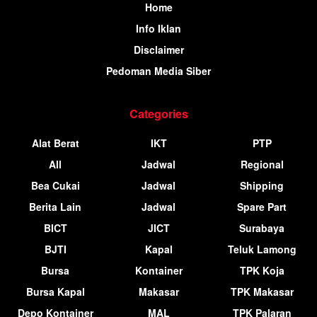
Home
Info Iklan
Disclaimer
Pedoman Media Siber
Categories
Alat Berat
IKT
PTP
All
Jadwal
Regional
Bea Cukai
Jadwal
Shipping
Berita Lain
Jadwal
Spare Part
BICT
JICT
Surabaya
BJTI
Kapal
Teluk Lamong
Bursa
Kontainer
TPK Koja
Bursa Kapal
Makasar
TPK Makasar
Depo Kontainer
MAL
TPK Palaran