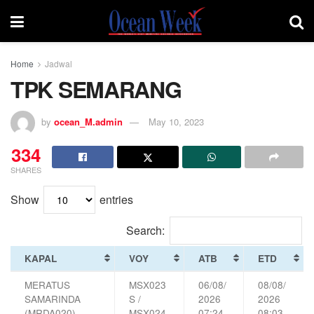
Home
Jadwal
TPK SEMARANG
by
ocean_M.admin
May 10, 2023
334
SHARES
Show
entries
Search:
KAPAL
VOY
ATB
ETD
MERATUS
MSX023
06/08/
08/08/
SAMARINDA
S /
2026
2026
(MRDA020)
MSX024
07:24
08:03