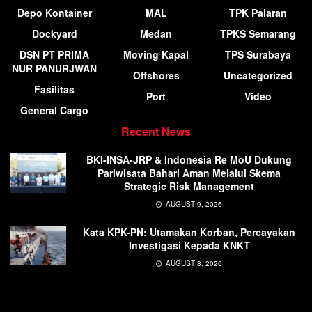
Depo Kontainer
MAL
TPK Palaran
Dockyard
Medan
TPKS Semarang
DSN PT PRIMA
Moving Kapal
TPS Surabaya
NUR PANURJWAN
Offshores
Uncategorized
Fasilitas
Port
Video
General Cargo
Recent News
BKI-INSA-JRP & Indonesia Re MoU Dukung
Pariwisata Bahari Aman Melalui Skema
Strategic Risk Management
AUGUST 9, 2026
Kata KPK-PN: Utamakan Korban, Percayakan
Investigasi Kepada KNKT
AUGUST 8, 2026