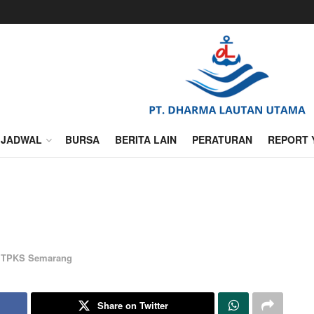
JADWAL
BURSA
BERITA LAIN
PERATURAN
REPORT 
,
TPKS Semarang
Share on Twitter