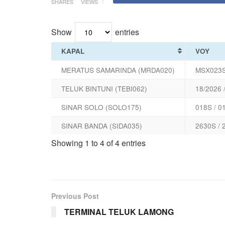
SHARES
VIEWS
Show
entries
KAPAL
VOY
MERATUS SAMARINDA (MRDA020)
MSX023S
TELUK BINTUNI (TEBI062)
18/2026 
SINAR SOLO (SOLO175)
018S / 0
SINAR BANDA (SIDA035)
2630S / 
Showing 1 to 4 of 4 entries
Previous Post
TERMINAL TELUK LAMONG