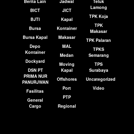
Berita Lain
Jadwal
Teluk
Lamong
BICT
JICT
TPK Koja
BJTI
Kapal
TPK
Bursa
Kontainer
Makasar
Bursa Kapal
Makasar
TPK Palaran
Depo
MAL
TPKS
Kontainer
Medan
Semarang
Dockyard
Moving
TPS
DSN PT
Kapal
Surabaya
PRIMA NUR
Offshores
Uncategorized
PANURJWAN
Port
Video
Fasilitas
PTP
General
Cargo
Regional