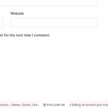
Website
r for the next time I comment.
omizer > JNews : Social, Like & View > Instagram Feed Setting, to connect your Ins
FOLLOW US