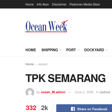
Home
Info Iklan
Disclaimer
Pedoman Media Siber
HOME
SHIPPING
PORT
DOCKYARD
Home
Jadwal
TPK SEMARANG
by
ocean_M.admin
June 2, 2026
in
Jadwal
332
2k
Share on Facebook