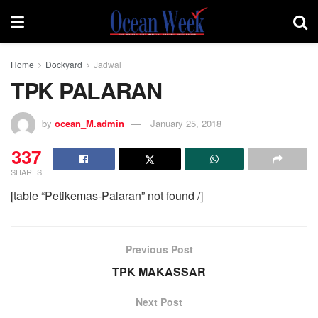
Home
Dockyard
Jadwal
TPK PALARAN
by
ocean_M.admin
January 25, 2018
337
SHARES
[table “Petikemas-Palaran” not found /]
Previous Post
TPK MAKASSAR
Next Post