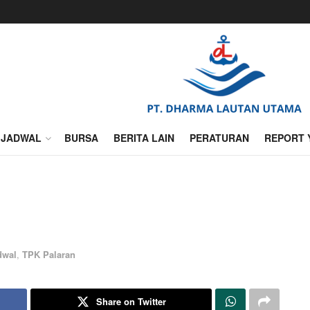
JADWAL
BURSA
BERITA LAIN
PERATURAN
REPORT 
dwal
,
TPK Palaran
Share on Twitter