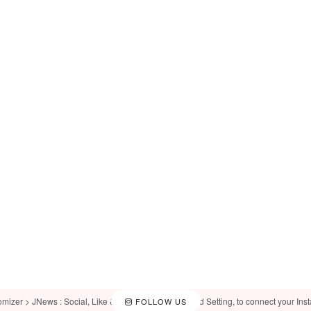
omizer > JNews : Social, Like & View > Instagram Feed Setting, to connect your Ins
FOLLOW US