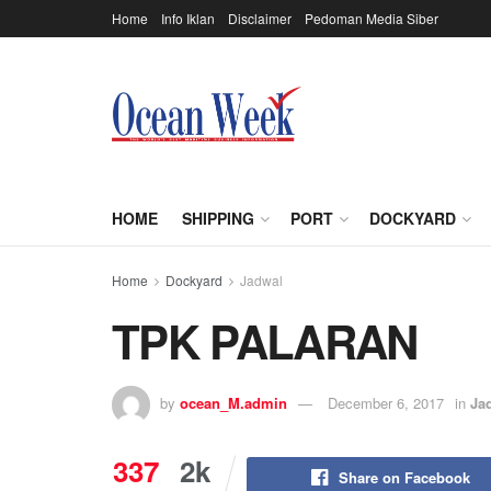
Home
Info Iklan
Disclaimer
Pedoman Media Siber
HOME
SHIPPING
PORT
DOCKYARD
Home
Dockyard
Jadwal
TPK PALARAN
by
ocean_M.admin
December 6, 2017
in
Ja
337
2k
Share on Facebook