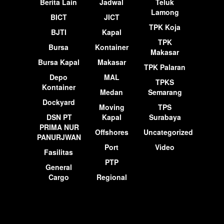
Berita Lain
Jadwal
Teluk
Lamong
BICT
JICT
TPK Koja
BJTI
Kapal
TPK
Bursa
Kontainer
Makasar
Bursa Kapal
Makasar
TPK Palaran
Depo
MAL
TPKS
Kontainer
Medan
Semarang
Dockyard
Moving
TPS
DSN PT
Kapal
Surabaya
PRIMA NUR
Offshores
Uncategorized
PANURJWAN
Port
Video
Fasilitas
PTP
General
Cargo
Regional