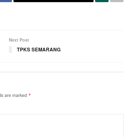
Next Post
TPKS SEMARANG
lds are marked
*