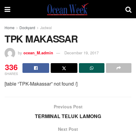
Home
Dockyard
Jadwal
TPK MAKASSAR
by
ocean_M.admin
December 19, 2017
336
SHARES
[table “TPK-Makassar” not found /]
Previous Post
TERMINAL TELUK LAMONG
Next Post