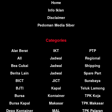
Home
Info Iklan
Disclaimer
Pedoman Media Siber
Categories
Alat Berat
IKT
PTP
All
Jadwal
Regional
Bea Cukai
Jadwal
Shipping
Berita Lain
Jadwal
Spare Part
BICT
JICT
Surabaya
BJTI
Kapal
Teluk Lamong
Bursa
Kontainer
TPK Koja
Bursa Kapal
Makasar
TPK Makasar
Depo Kontainer
MAL
TPK Palaran