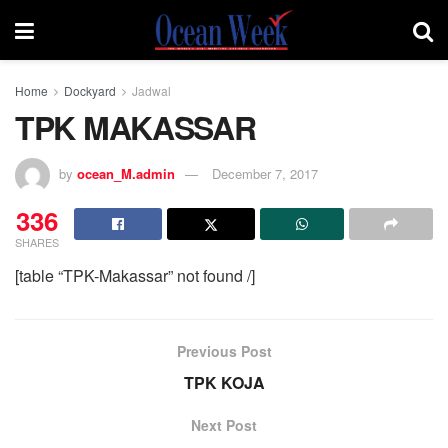
Home
Dockyard
Jadwal
TPK MAKASSAR
by
ocean_M.admin
December 7, 2017
336
SHARES
[table “TPK-Makassar” not found /]
Previous Post
TPK KOJA
Next Post