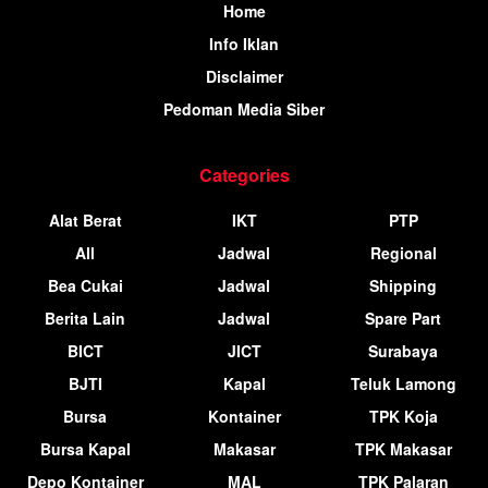
Home
Info Iklan
Disclaimer
Pedoman Media Siber
Categories
Alat Berat
IKT
PTP
All
Jadwal
Regional
Bea Cukai
Jadwal
Shipping
Berita Lain
Jadwal
Spare Part
BICT
JICT
Surabaya
BJTI
Kapal
Teluk Lamong
Bursa
Kontainer
TPK Koja
Bursa Kapal
Makasar
TPK Makasar
Depo Kontainer
MAL
TPK Palaran