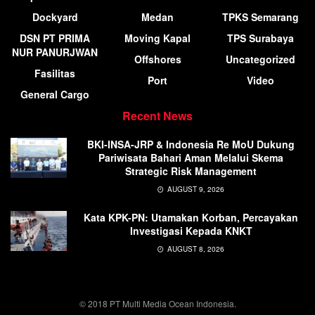
Dockyard
Medan
TPKS Semarang
DSN PT PRIMA
Moving Kapal
TPS Surabaya
NUR PANURJWAN
Offshores
Uncategorized
Fasilitas
Port
Video
General Cargo
Recent News
BKI-INSA-JRP & Indonesia Re MoU Dukung
Pariwisata Bahari Aman Melalui Skema
Strategic Risk Management
AUGUST 9, 2026
Kata KPK-PN: Utamakan Korban, Percayakan
Investigasi Kepada KNKT
AUGUST 8, 2026
© 2018 PT Multi Media Ocean Indonesia.