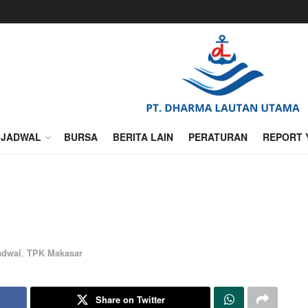
JADWAL
BURSA
BERITA LAIN
PERATURAN
REPORT 
adwal
,
TPK Makasar
Share on Twitter