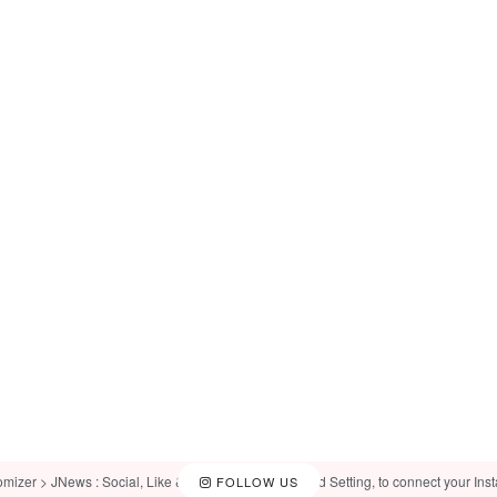
omizer > JNews : Social, Like & View > Instagram Feed Setting, to connect your Ins
FOLLOW US