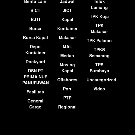
Berita Lain
Jadwal
Teluk
Lamong
BICT
JICT
TPK Koja
BJTI
Kapal
TPK
Bursa
Kontainer
Makasar
Bursa Kapal
Makasar
TPK Palaran
Depo
MAL
TPKS
Kontainer
Medan
Semarang
Dockyard
Moving
TPS
DSN PT
Kapal
Surabaya
PRIMA NUR
Offshores
Uncategorized
PANURJWAN
Port
Video
Fasilitas
PTP
General
Cargo
Regional