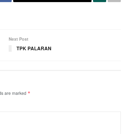
Next Post
TPK PALARAN
lds are marked
*