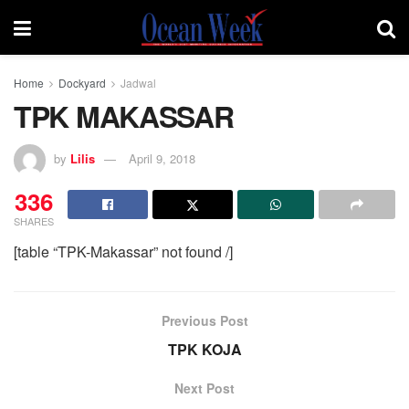
Home
Dockyard
Jadwal
TPK MAKASSAR
by
Lilis
April 9, 2018
336
SHARES
[table “TPK-Makassar” not found /]
Previous Post
TPK KOJA
Next Post