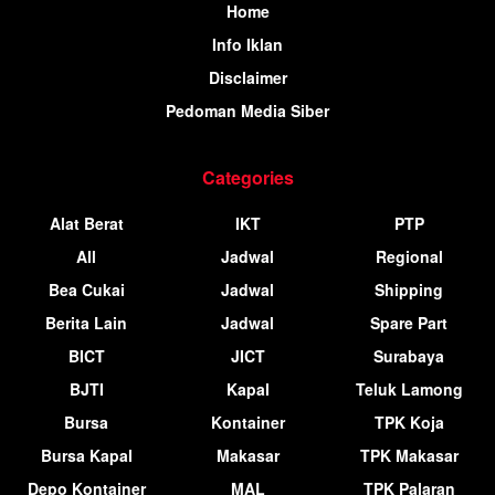
Home
Info Iklan
Disclaimer
Pedoman Media Siber
Categories
Alat Berat
IKT
PTP
All
Jadwal
Regional
Bea Cukai
Jadwal
Shipping
Berita Lain
Jadwal
Spare Part
BICT
JICT
Surabaya
BJTI
Kapal
Teluk Lamong
Bursa
Kontainer
TPK Koja
Bursa Kapal
Makasar
TPK Makasar
Depo Kontainer
MAL
TPK Palaran