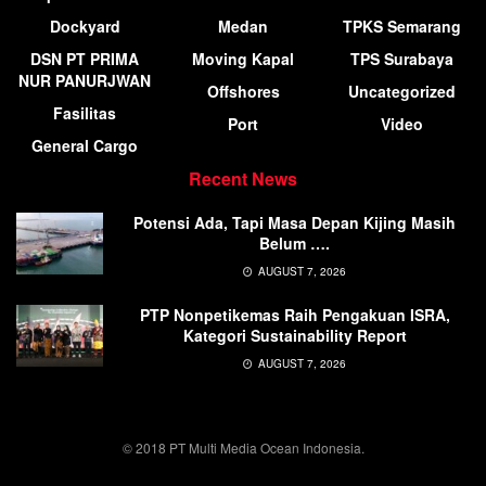
Dockyard
Medan
TPKS Semarang
DSN PT PRIMA
Moving Kapal
TPS Surabaya
NUR PANURJWAN
Offshores
Uncategorized
Fasilitas
Port
Video
General Cargo
Recent News
Potensi Ada, Tapi Masa Depan Kijing Masih
Belum ….
AUGUST 7, 2026
PTP Nonpetikemas Raih Pengakuan ISRA,
Kategori Sustainability Report
AUGUST 7, 2026
© 2018 PT Multi Media Ocean Indonesia.