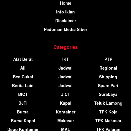
Home
Info Iklan
Disclaimer
Pedoman Media Siber
Categories
Alat Berat
IKT
PTP
All
Jadwal
Regional
Bea Cukai
Jadwal
Shipping
Berita Lain
Jadwal
Spare Part
BICT
JICT
Surabaya
BJTI
Kapal
Teluk Lamong
Bursa
Kontainer
TPK Koja
Bursa Kapal
Makasar
TPK Makasar
Depo Kontainer
MAL
TPK Palaran