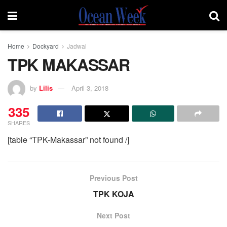
Home
Dockyard
Jadwal
TPK MAKASSAR
by
Lilis
April 3, 2018
335
SHARES
[table “TPK-Makassar” not found /]
Previous Post
TPK KOJA
Next Post