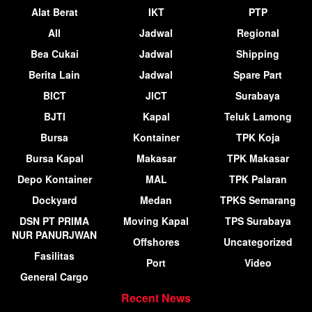
Alat Berat
IKT
PTP
All
Jadwal
Regional
Bea Cukai
Jadwal
Shipping
Berita Lain
Jadwal
Spare Part
BICT
JICT
Surabaya
BJTI
Kapal
Teluk Lamong
Bursa
Kontainer
TPK Koja
Bursa Kapal
Makasar
TPK Makasar
Depo Kontainer
MAL
TPK Palaran
Dockyard
Medan
TPKS Semarang
DSN PT PRIMA
Moving Kapal
TPS Surabaya
NUR PANURJWAN
Offshores
Uncategorized
Fasilitas
Port
Video
General Cargo
Recent News