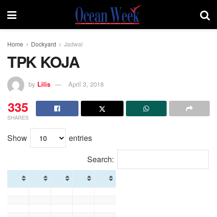
Home
Dockyard
Jadwal
TPK KOJA
by
Lilis
April 3, 2018
335
SHARES
Show
entries
Search: