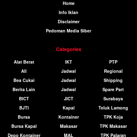
Home
Info Iklan
Disclaimer
Pedoman Media Siber
Categories
Alat Berat
IKT
PTP
All
Jadwal
Regional
Bea Cukai
Jadwal
Shipping
Berita Lain
Jadwal
Spare Part
BICT
JICT
Surabaya
BJTI
Kapal
Teluk Lamong
Bursa
Kontainer
TPK Koja
Bursa Kapal
Makasar
TPK Makasar
Depo Kontainer
MAL
TPK Palaran