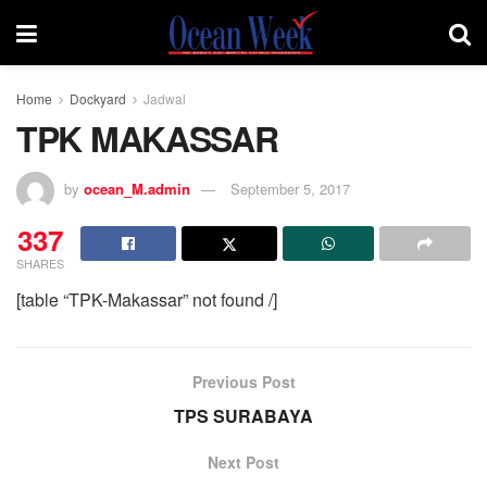
Home
Dockyard
Jadwal
TPK MAKASSAR
by
ocean_M.admin
September 5, 2017
337
SHARES
[table “TPK-Makassar” not found /]
Previous Post
TPS SURABAYA
Next Post