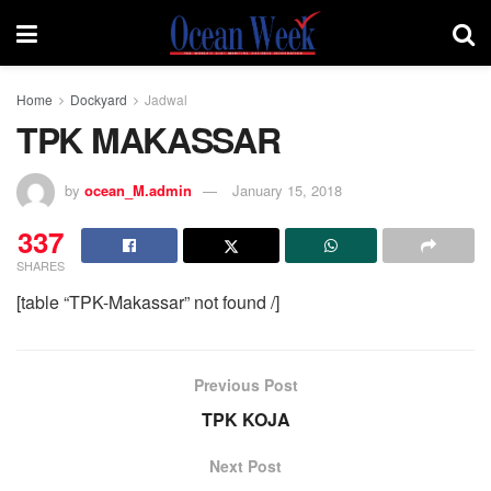
Home
Dockyard
Jadwal
TPK MAKASSAR
by
ocean_M.admin
January 15, 2018
337
SHARES
[table “TPK-Makassar” not found /]
Previous Post
TPK KOJA
Next Post