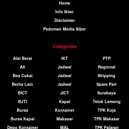
Home
Info Iklan
Disclaimer
Pedoman Media Siber
Categories
Alat Berat
IKT
PTP
All
Jadwal
Regional
Bea Cukai
Jadwal
Shipping
Berita Lain
Jadwal
Spare Part
BICT
JICT
Surabaya
BJTI
Kapal
Teluk Lamong
Bursa
Kontainer
TPK Koja
Bursa Kapal
Makasar
TPK Makasar
Depo Kontainer
MAL
TPK Palaran