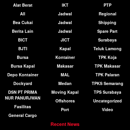
Alat Berat
IKT
PTP
All
Jadwal
Regional
Bea Cukai
Jadwal
Shipping
Berita Lain
Jadwal
Spare Part
BICT
JICT
Surabaya
BJTI
Kapal
Teluk Lamong
Bursa
Kontainer
TPK Koja
Bursa Kapal
Makasar
TPK Makasar
Depo Kontainer
MAL
TPK Palaran
Dockyard
Medan
TPKS Semarang
DSN PT PRIMA
Moving Kapal
TPS Surabaya
NUR PANURJWAN
Offshores
Uncategorized
Fasilitas
Port
Video
General Cargo
Recent News