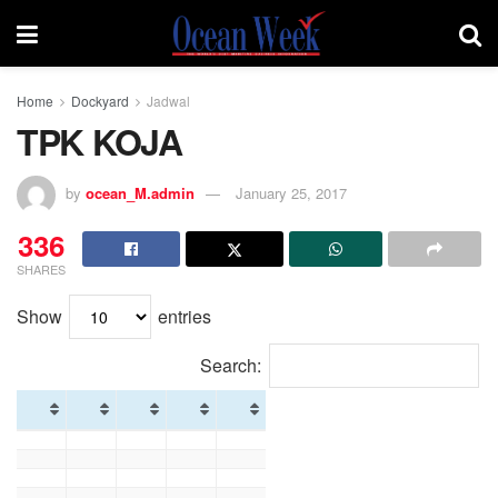
Home
Dockyard
Jadwal
TPK KOJA
by
ocean_M.admin
January 25, 2017
336
SHARES
Show
entries
Search: