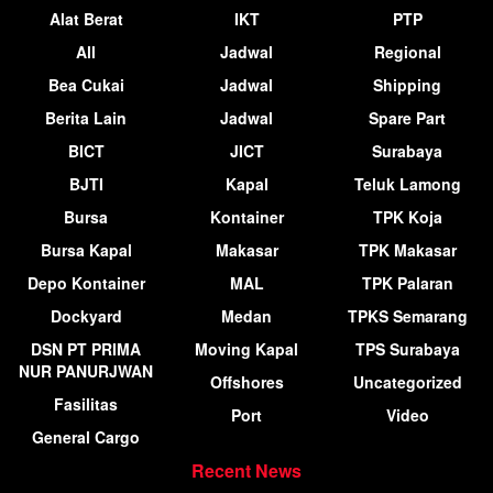
Alat Berat
IKT
PTP
All
Jadwal
Regional
Bea Cukai
Jadwal
Shipping
Berita Lain
Jadwal
Spare Part
BICT
JICT
Surabaya
BJTI
Kapal
Teluk Lamong
Bursa
Kontainer
TPK Koja
Bursa Kapal
Makasar
TPK Makasar
Depo Kontainer
MAL
TPK Palaran
Dockyard
Medan
TPKS Semarang
DSN PT PRIMA
Moving Kapal
TPS Surabaya
NUR PANURJWAN
Offshores
Uncategorized
Fasilitas
Port
Video
General Cargo
Recent News