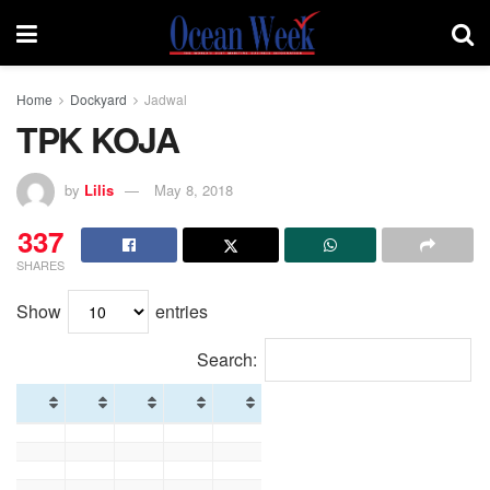
Home
Dockyard
Jadwal
TPK KOJA
by
Lilis
May 8, 2018
337
SHARES
Show
entries
Search: