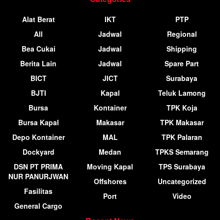
Alat Berat
IKT
PTP
All
Jadwal
Regional
Bea Cukai
Jadwal
Shipping
Berita Lain
Jadwal
Spare Part
BICT
JICT
Surabaya
BJTI
Kapal
Teluk Lamong
Bursa
Kontainer
TPK Koja
Bursa Kapal
Makasar
TPK Makasar
Depo Kontainer
MAL
TPK Palaran
Dockyard
Medan
TPKS Semarang
DSN PT PRIMA
Moving Kapal
TPS Surabaya
NUR PANURJWAN
Offshores
Uncategorized
Fasilitas
Port
Video
General Cargo