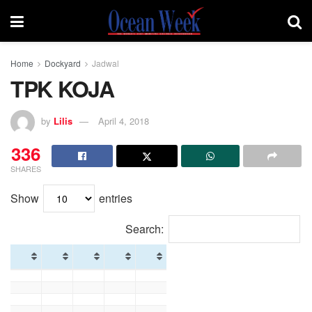
Home
Dockyard
Jadwal
TPK KOJA
by
Lilis
April 4, 2018
336
SHARES
Show
entries
Search: