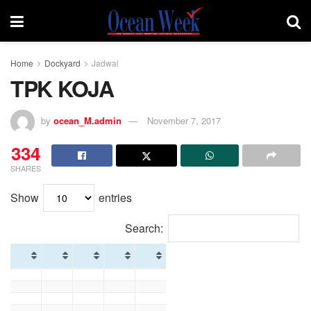
Home
Dockyard
Jadwal
TPK KOJA
by
ocean_M.admin
November 7, 2017
334
SHARES
Show
entries
Search: