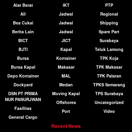
Alat Berat
IKT
PTP
All
Jadwal
Regional
Bea Cukai
Jadwal
Shipping
Berita Lain
Jadwal
Spare Part
BICT
JICT
Surabaya
BJTI
Kapal
Teluk Lamong
Bursa
Kontainer
TPK Koja
Bursa Kapal
Makasar
TPK Makasar
Depo Kontainer
MAL
TPK Palaran
Dockyard
Medan
TPKS Semarang
DSN PT PRIMA
Moving Kapal
TPS Surabaya
NUR PANURJWAN
Offshores
Uncategorized
Fasilitas
Port
Video
General Cargo
Recent News