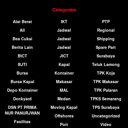
Categories
Alat Berat
IKT
PTP
All
Jadwal
Regional
Bea Cukai
Jadwal
Shipping
Berita Lain
Jadwal
Spare Part
BICT
JICT
Surabaya
BJTI
Kapal
Teluk Lamong
Bursa
Kontainer
TPK Koja
Bursa Kapal
Makasar
TPK Makasar
Depo Kontainer
MAL
TPK Palaran
Dockyard
Medan
TPKS Semarang
DSN PT PRIMA
Moving Kapal
TPS Surabaya
NUR PANURJWAN
Offshores
Uncategorized
Fasilitas
Port
Video