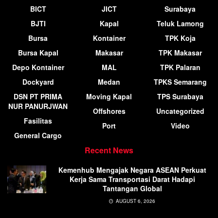
BICT
JICT
Surabaya
BJTI
Kapal
Teluk Lamong
Bursa
Kontainer
TPK Koja
Bursa Kapal
Makasar
TPK Makasar
Depo Kontainer
MAL
TPK Palaran
Dockyard
Medan
TPKS Semarang
DSN PT PRIMA
Moving Kapal
TPS Surabaya
NUR PANURJWAN
Offshores
Uncategorized
Fasilitas
Port
Video
General Cargo
Recent News
Kemenhub Mengajak Negara ASEAN Perkuat
Kerja Sama Transportasi Darat Hadapi
Tantangan Global
AUGUST 6, 2026