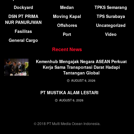
Dockyard
Medan
TPKS Semarang
DSN PT PRIMA
Moving Kapal
TPS Surabaya
NUR PANURJWAN
Offshores
Uncategorized
Fasilitas
Port
Video
General Cargo
Recent News
Kemenhub Mengajak Negara ASEAN Perkuat
Kerja Sama Transportasi Darat Hadapi
Tantangan Global
AUGUST 6, 2026
PT MUSTIKA ALAM LESTARI
AUGUST 6, 2026
© 2018 PT Multi Media Ocean Indonesia.