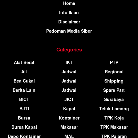
Home
Info Iklan
Disclaimer
Pedoman Media Siber
Categories
Alat Berat
IKT
PTP
All
Jadwal
Regional
Bea Cukai
Jadwal
Shipping
Berita Lain
Jadwal
Spare Part
BICT
JICT
Surabaya
BJTI
Kapal
Teluk Lamong
Bursa
Kontainer
TPK Koja
Bursa Kapal
Makasar
TPK Makasar
Depo Kontainer
MAL
TPK Palaran