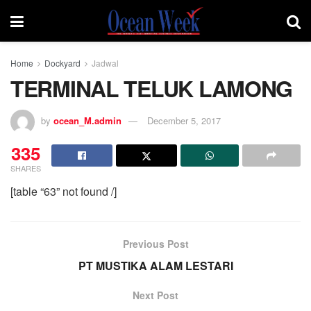
Home
Dockyard
Jadwal
TERMINAL TELUK LAMONG
by
ocean_M.admin
December 5, 2017
335
SHARES
[table “63” not found /]
Previous Post
PT MUSTIKA ALAM LESTARI
Next Post