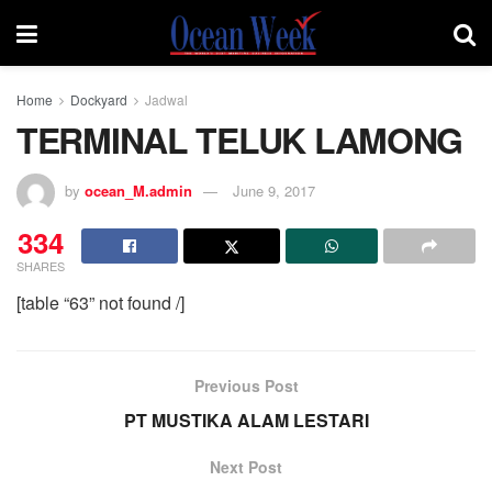
Home
Dockyard
Jadwal
TERMINAL TELUK LAMONG
by
ocean_M.admin
June 9, 2017
334
SHARES
[table “63” not found /]
Previous Post
PT MUSTIKA ALAM LESTARI
Next Post