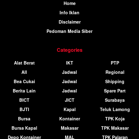
Home
Info Iklan
Disclaimer
Pedoman Media Siber
Categories
Alat Berat
IKT
PTP
All
Jadwal
Regional
Bea Cukai
Jadwal
Shipping
Berita Lain
Jadwal
Spare Part
BICT
JICT
Surabaya
BJTI
Kapal
Teluk Lamong
Bursa
Kontainer
TPK Koja
Bursa Kapal
Makasar
TPK Makasar
Depo Kontainer
MAL
TPK Palaran