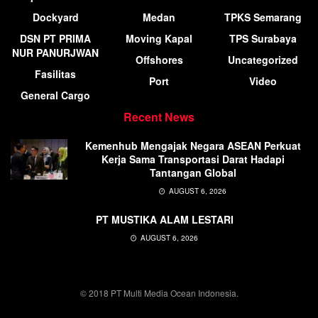
Dockyard
Medan
TPKS Semarang
DSN PT PRIMA
Moving Kapal
TPS Surabaya
NUR PANURJWAN
Offshores
Uncategorized
Fasilitas
Port
Video
General Cargo
Recent News
Kemenhub Mengajak Negara ASEAN Perkuat
Kerja Sama Transportasi Darat Hadapi
Tantangan Global
AUGUST 6, 2026
PT MUSTIKA ALAM LESTARI
AUGUST 6, 2026
© 2018 PT Multi Media Ocean Indonesia.