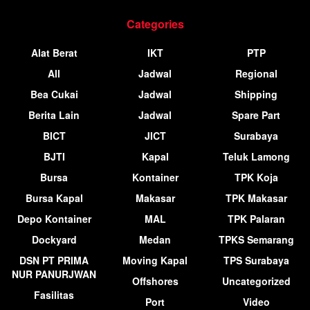
Categories
Alat Berat
IKT
PTP
All
Jadwal
Regional
Bea Cukai
Jadwal
Shipping
Berita Lain
Jadwal
Spare Part
BICT
JICT
Surabaya
BJTI
Kapal
Teluk Lamong
Bursa
Kontainer
TPK Koja
Bursa Kapal
Makasar
TPK Makasar
Depo Kontainer
MAL
TPK Palaran
Dockyard
Medan
TPKS Semarang
DSN PT PRIMA
Moving Kapal
TPS Surabaya
NUR PANURJWAN
Offshores
Uncategorized
Fasilitas
Port
Video