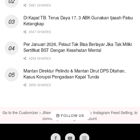
5481 SHARES
Di Kapal TB. Terus Daya 17, 3 ABK Gunakan Ijasah Palsu
Ketangkap
4547 SHARES
Per Januari 2026, Pelaut Tak Bisa Berlayar Jika Tak Miliki
Sertifikat BST Dengan Kesehatan Mental
4254 SHARES
Mantan Direktur Pelindo & Mantan Dirut DPS Ditahan,
Kasus Korupsi Pengadaan Kapal Tunda
3950 SHARES
Go to the Customizer > JNews : Social, Like & View > Instagram Feed Setting, to
FOLLOW US
connect your Instagram account.