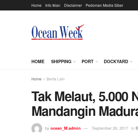
Home
Info Iklan
Disclaimer
Pedoman Media Siber
HOME
SHIPPING
PORT
DOCKYARD
Home
Berita Lain
Tak Melaut, 5.000 
Mandangin Madura
by
ocean_M.admin
September 26, 2017
in
B