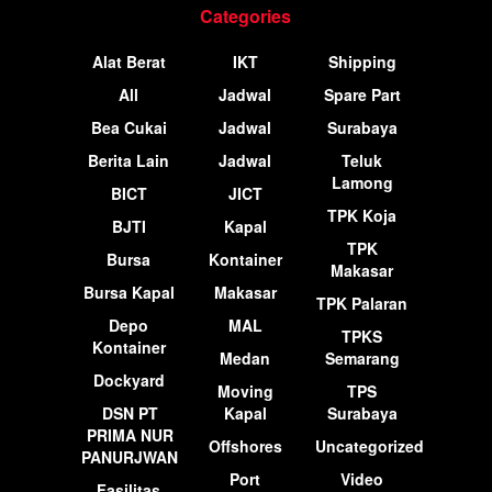
Categories
Alat Berat
IKT
Shipping
All
Jadwal
Spare Part
Bea Cukai
Jadwal
Surabaya
Berita Lain
Jadwal
Teluk
Lamong
BICT
JICT
TPK Koja
BJTI
Kapal
TPK
Bursa
Kontainer
Makasar
Bursa Kapal
Makasar
TPK Palaran
Depo
MAL
TPKS
Kontainer
Medan
Semarang
Dockyard
Moving
TPS
DSN PT
Kapal
Surabaya
PRIMA NUR
Offshores
Uncategorized
PANURJWAN
Port
Video
Fasilitas