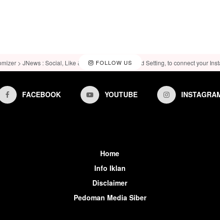
omizer > JNews : Social, Like & View > Instagram Feed Setting, to connect your Ins
FOLLOW US
FACEBOOK
YOUTUBE
INSTAGRA
Home
Info Iklan
Disclaimer
Pedoman Media Siber