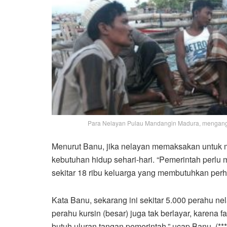
Para Nelayan Pulau Mandangin Madura, menganggur
Menurut Banu, jika nelayan memaksakan untuk me
kebutuhan hidup sehari-hari. “Pemerintah perl
sekitar 18 ribu keluarga yang membutuhkan perha
Kata Banu, sekarang ini sekitar 5.000 perahu n
perahu kursin (besar) juga tak berlayar, karena f
butuh uluran tangan pemerintah,” ucap Banu. (***