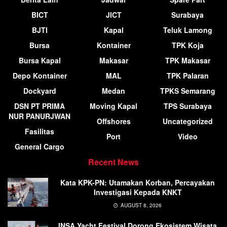
BICT
JICT
Surabaya
BJTI
Kapal
Teluk Lamong
Bursa
Kontainer
TPK Koja
Bursa Kapal
Makasar
TPK Makasar
Depo Kontainer
MAL
TPK Palaran
Dockyard
Medan
TPKS Semarang
DSN PT PRIMA
Moving Kapal
TPS Surabaya
NUR PANURJWAN
Offshores
Uncategorized
Fasilitas
Port
Video
General Cargo
Recent News
Kata KPK-PN: Utamakan Korban, Percayakan
Investigasi Kepada KNKT
AUGUST 8, 2026
INSA Yacht Festival Dorong Ekosistem Wisata