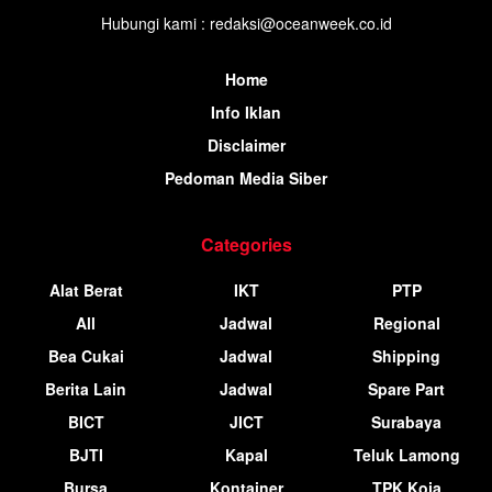
Hubungi kami : redaksi@oceanweek.co.id
Home
Info Iklan
Disclaimer
Pedoman Media Siber
Categories
Alat Berat
IKT
PTP
All
Jadwal
Regional
Bea Cukai
Jadwal
Shipping
Berita Lain
Jadwal
Spare Part
BICT
JICT
Surabaya
BJTI
Kapal
Teluk Lamong
Bursa
Kontainer
TPK Koja