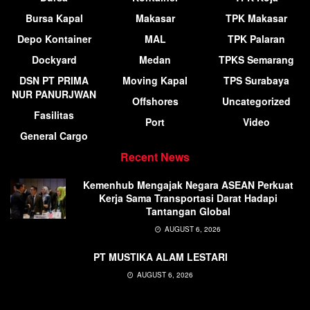
Bursa Kapal
Makasar
TPK Makasar
Depo Kontainer
MAL
TPK Palaran
Dockyard
Medan
TPKS Semarang
DSN PT PRIMA
Moving Kapal
TPS Surabaya
NUR PANURJWAN
Offshores
Uncategorized
Fasilitas
Port
Video
General Cargo
Recent News
Kemenhub Mengajak Negara ASEAN Perkuat
Kerja Sama Transportasi Darat Hadapi
Tantangan Global
AUGUST 6, 2026
PT MUSTIKA ALAM LESTARI
AUGUST 6, 2026