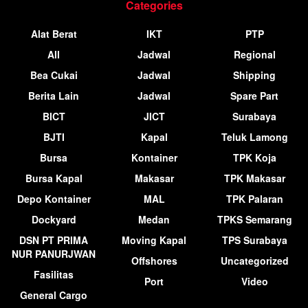
Categories
Alat Berat
IKT
PTP
All
Jadwal
Regional
Bea Cukai
Jadwal
Shipping
Berita Lain
Jadwal
Spare Part
BICT
JICT
Surabaya
BJTI
Kapal
Teluk Lamong
Bursa
Kontainer
TPK Koja
Bursa Kapal
Makasar
TPK Makasar
Depo Kontainer
MAL
TPK Palaran
Dockyard
Medan
TPKS Semarang
DSN PT PRIMA
Moving Kapal
TPS Surabaya
NUR PANURJWAN
Offshores
Uncategorized
Fasilitas
Port
Video
General Cargo