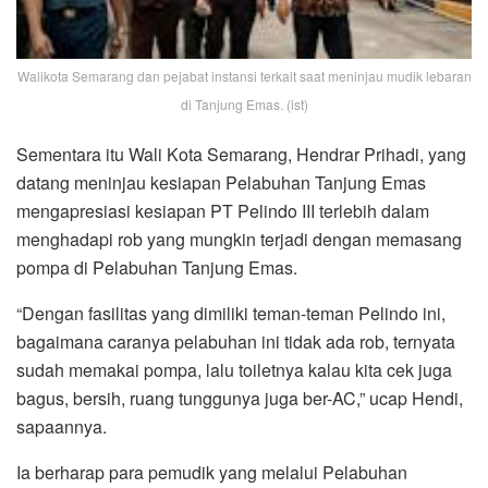
Walikota Semarang dan pejabat instansi terkait saat meninjau mudik lebaran
di Tanjung Emas. (ist)
Sementara itu Wali Kota Semarang, Hendrar Prihadi, yang
datang meninjau kesiapan Pelabuhan Tanjung Emas
mengapresiasi kesiapan PT Pelindo III terlebih dalam
menghadapi rob yang mungkin terjadi dengan memasang
pompa di Pelabuhan Tanjung Emas.
“Dengan fasilitas yang dimiliki teman-teman Pelindo ini,
bagaimana caranya pelabuhan ini tidak ada rob, ternyata
sudah memakai pompa, lalu toiletnya kalau kita cek juga
bagus, bersih, ruang tunggunya juga ber-AC,” ucap Hendi,
sapaannya.
Ia berharap para pemudik yang melalui Pelabuhan