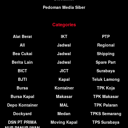
Pedoman Media Siber
Categories
Alat Berat
IKT
PTP
All
Jadwal
Regional
Bea Cukai
Jadwal
Shipping
Berita Lain
Jadwal
Spare Part
BICT
JICT
Surabaya
BJTI
Kapal
Teluk Lamong
Bursa
Kontainer
TPK Koja
Bursa Kapal
Makasar
TPK Makasar
Depo Kontainer
MAL
TPK Palaran
Dockyard
Medan
TPKS Semarang
DSN PT PRIMA
Moving Kapal
TPS Surabaya
NUR PANURJWAN