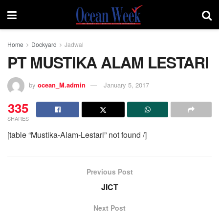
Home
Dockyard
Jadwal
PT MUSTIKA ALAM LESTARI
by
ocean_M.admin
January 5, 2017
335
SHARES
[table “Mustika-Alam-Lestari” not found /]
Previous Post
JICT
Next Post