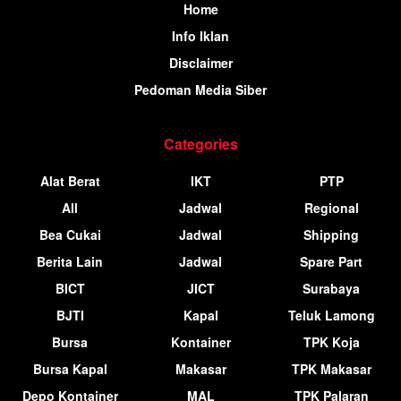
Home
Info Iklan
Disclaimer
Pedoman Media Siber
Categories
Alat Berat
IKT
PTP
All
Jadwal
Regional
Bea Cukai
Jadwal
Shipping
Berita Lain
Jadwal
Spare Part
BICT
JICT
Surabaya
BJTI
Kapal
Teluk Lamong
Bursa
Kontainer
TPK Koja
Bursa Kapal
Makasar
TPK Makasar
Depo Kontainer
MAL
TPK Palaran