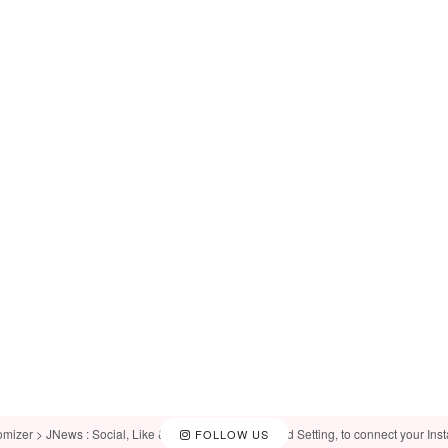
omizer > JNews : Social, Like & View > Instagram Feed Setting, to connect your Ins
FOLLOW US