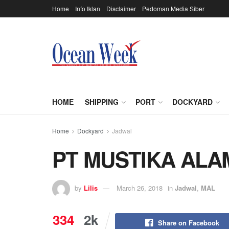
Home
Info Iklan
Disclaimer
Pedoman Media Siber
HOME
SHIPPING
PORT
DOCKYARD
Home
Dockyard
Jadwal
PT MUSTIKA ALA
by
Lilis
March 26, 2018
in
Jadwal
,
MAL
334
2k
Share on Facebook