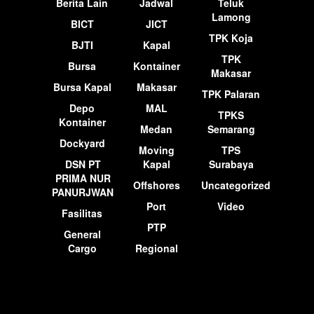
Berita Lain
Jadwal
Teluk
Lamong
BICT
JICT
TPK Koja
BJTI
Kapal
TPK
Bursa
Kontainer
Makasar
Bursa Kapal
Makasar
TPK Palaran
Depo
MAL
TPKS
Kontainer
Medan
Semarang
Dockyard
Moving
TPS
DSN PT
Kapal
Surabaya
PRIMA NUR
Offshores
Uncategorized
PANURJWAN
Port
Video
Fasilitas
PTP
General
Cargo
Regional