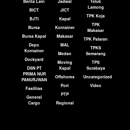
Berita Lain
Jadwal
Teluk
Lamong
BICT
JICT
TPK Koja
BJTI
Kapal
TPK
Bursa
Kontainer
Makasar
Bursa Kapal
Makasar
TPK Palaran
Depo
MAL
TPKS
Kontainer
Medan
Semarang
Dockyard
Moving
TPS
DSN PT
Kapal
Surabaya
PRIMA NUR
Offshores
Uncategorized
PANURJWAN
Port
Video
Fasilitas
PTP
General
Cargo
Regional