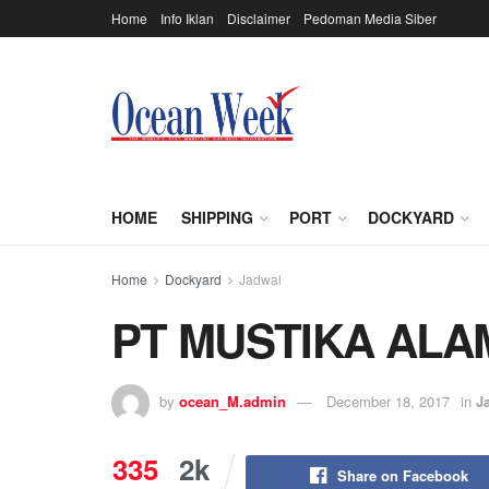
Home
Info Iklan
Disclaimer
Pedoman Media Siber
HOME
SHIPPING
PORT
DOCKYARD
Home
Dockyard
Jadwal
PT MUSTIKA ALA
by
ocean_M.admin
December 18, 2017
in
J
335
2k
Share on Facebook