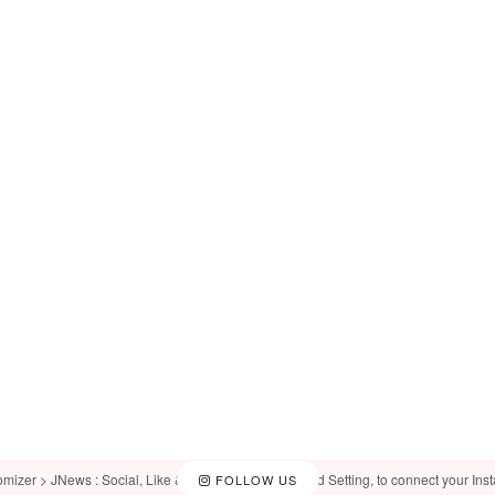
omizer > JNews : Social, Like & View > Instagram Feed Setting, to connect your Ins
FOLLOW US