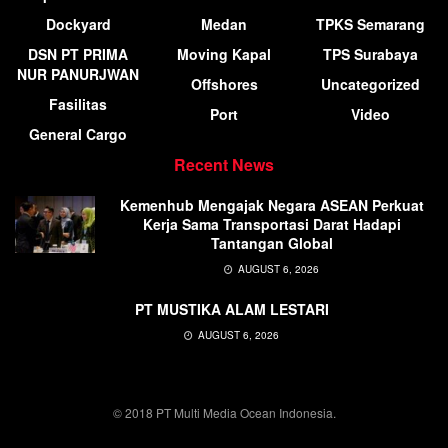
Dockyard
Medan
TPKS Semarang
DSN PT PRIMA
Moving Kapal
TPS Surabaya
NUR PANURJWAN
Offshores
Uncategorized
Fasilitas
Port
Video
General Cargo
Recent News
Kemenhub Mengajak Negara ASEAN Perkuat
Kerja Sama Transportasi Darat Hadapi
Tantangan Global
AUGUST 6, 2026
PT MUSTIKA ALAM LESTARI
AUGUST 6, 2026
© 2018 PT Multi Media Ocean Indonesia.