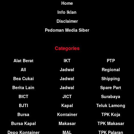
Home
Info Iklan
Disclaimer
Pedoman Media Siber
Categories
Alat Berat
IKT
PTP
All
Jadwal
Regional
Bea Cukai
Jadwal
Shipping
Berita Lain
Jadwal
Spare Part
BICT
JICT
Surabaya
BJTI
Kapal
Teluk Lamong
Bursa
Kontainer
TPK Koja
Bursa Kapal
Makasar
TPK Makasar
Depo Kontainer
MAL
TPK Palaran