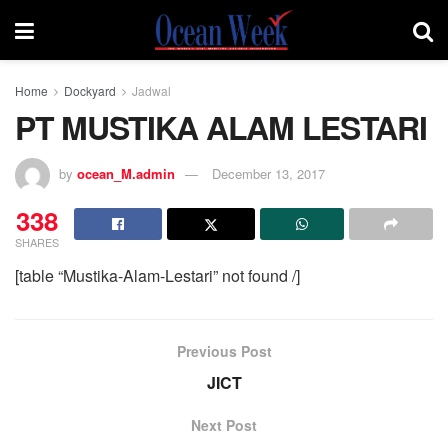
Home
Dockyard
Jadwal
PT MUSTIKA ALAM LESTARI
by
ocean_M.admin
December 13, 2017
338
SHARES
[table “Mustika-Alam-Lestari” not found /]
Previous Post
JICT
Next Post