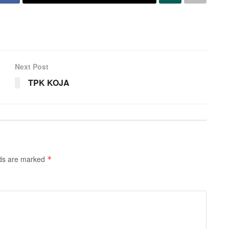
Next Post
TPK KOJA
lds are marked
*