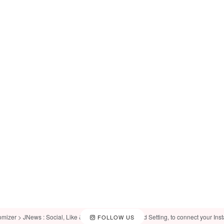
omizer > JNews : Social, Like & View > Instagram Feed Setting, to connect your Ins
FOLLOW US