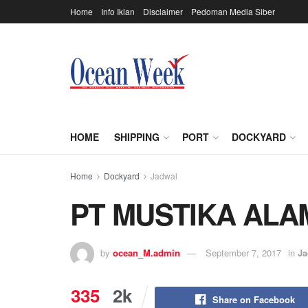
Home
Info Iklan
Disclaimer
Pedoman Media Siber
HOME
SHIPPING
PORT
DOCKYARD
Home
Dockyard
Jadwal
PT MUSTIKA ALA
by
ocean_M.admin
September 7, 2017
in
Ja
335
2k
Share on Facebook