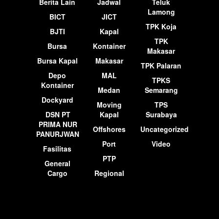
Berita Lain
Jadwal
Teluk
Lamong
BICT
JICT
TPK Koja
BJTI
Kapal
TPK
Bursa
Kontainer
Makasar
Bursa Kapal
Makasar
TPK Palaran
Depo
MAL
TPKS
Kontainer
Medan
Semarang
Dockyard
Moving
TPS
DSN PT
Kapal
Surabaya
PRIMA NUR
Offshores
Uncategorized
PANURJWAN
Port
Video
Fasilitas
PTP
General
Cargo
Regional