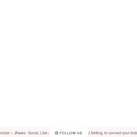
omizer > JNews : Social, Like & View > Instagram Feed Setting, to connect your Ins
FOLLOW US