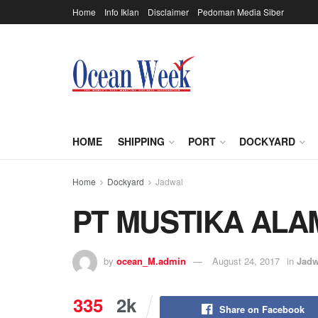
Home
Info Iklan
Disclaimer
Pedoman Media Siber
HOME
SHIPPING
PORT
DOCKYARD
Home
Dockyard
Jadwal
PT MUSTIKA ALA
by
ocean_M.admin
August 24, 2017
in
Jadw
335
2k
Share on Facebook