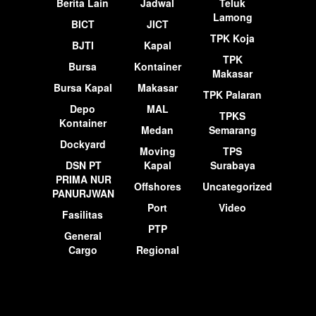
Berita Lain
Jadwal
Teluk
Lamong
BICT
JICT
TPK Koja
BJTI
Kapal
TPK
Bursa
Kontainer
Makasar
Bursa Kapal
Makasar
TPK Palaran
Depo
MAL
TPKS
Kontainer
Medan
Semarang
Dockyard
Moving
TPS
DSN PT
Kapal
Surabaya
PRIMA NUR
Offshores
Uncategorized
PANURJWAN
Port
Video
Fasilitas
PTP
General
Cargo
Regional