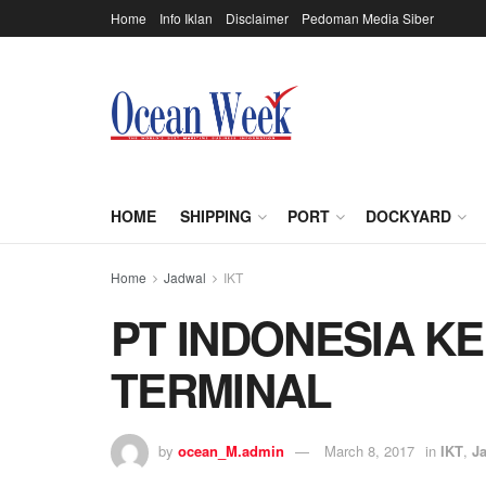
Home
Info Iklan
Disclaimer
Pedoman Media Siber
HOME
SHIPPING
PORT
DOCKYARD
Home
Jadwal
IKT
PT INDONESIA K
TERMINAL
by
ocean_M.admin
March 8, 2017
in
IKT
,
J