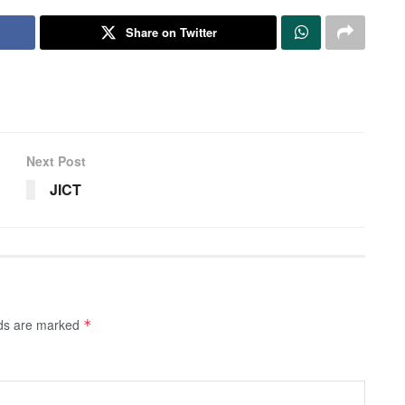
Share on Twitter
Next Post
JICT
lds are marked
*