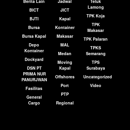
Berita Lain
Jadwal
Teluk
Lamong
BICT
JICT
TPK Koja
BJTI
Kapal
TPK
Bursa
Kontainer
Makasar
Bursa Kapal
Makasar
TPK Palaran
Depo
MAL
TPKS
Kontainer
Medan
Semarang
Dockyard
Moving
TPS
DSN PT
Kapal
Surabaya
PRIMA NUR
Offshores
Uncategorized
PANURJWAN
Port
Video
Fasilitas
PTP
General
Cargo
Regional