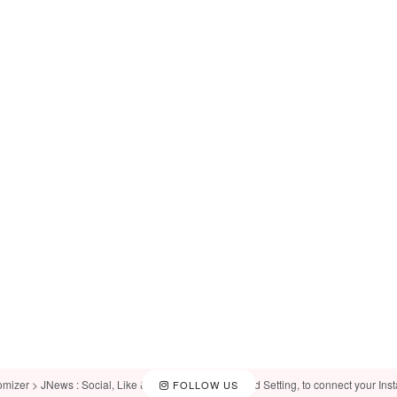
omizer > JNews : Social, Like & View > Instagram Feed Setting, to connect your Ins
FOLLOW US