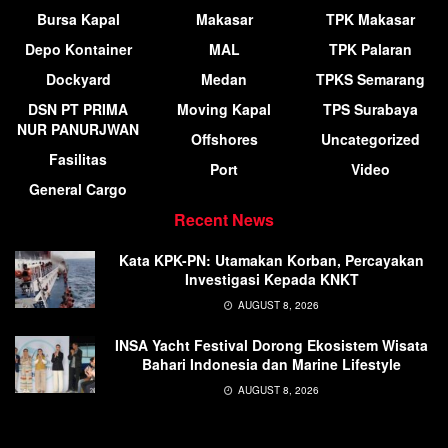
Bursa Kapal
Makasar
TPK Makasar
Depo Kontainer
MAL
TPK Palaran
Dockyard
Medan
TPKS Semarang
DSN PT PRIMA
Moving Kapal
TPS Surabaya
NUR PANURJWAN
Offshores
Uncategorized
Fasilitas
Port
Video
General Cargo
Recent News
Kata KPK-PN: Utamakan Korban, Percayakan
Investigasi Kepada KNKT
AUGUST 8, 2026
INSA Yacht Festival Dorong Ekosistem Wisata
Bahari Indonesia dan Marine Lifestyle
AUGUST 8, 2026