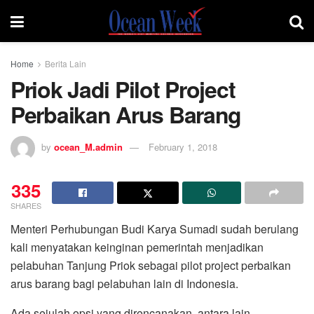
Home
Berita Lain
Priok Jadi Pilot Project
Perbaikan Arus Barang
by
ocean_M.admin
February 1, 2018
335
SHARES
Menteri Perhubungan Budi Karya Sumadi sudah berulang
kali menyatakan keinginan pemerintah menjadikan
pelabuhan Tanjung Priok sebagai pilot project perbaikan
arus barang bagi pelabuhan lain di Indonesia.
Ada sejulah opsi yang direncanakan, antara lain