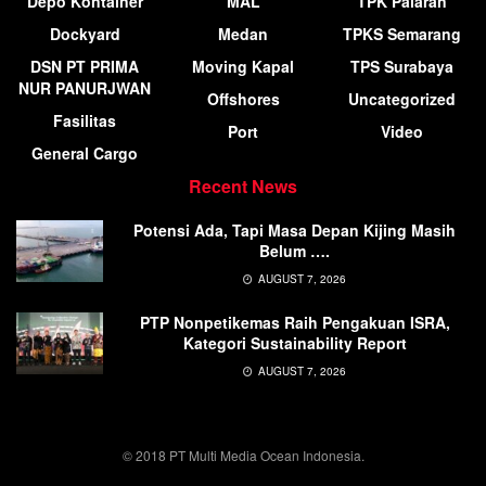
Depo Kontainer
MAL
TPK Palaran
Dockyard
Medan
TPKS Semarang
DSN PT PRIMA
Moving Kapal
TPS Surabaya
NUR PANURJWAN
Offshores
Uncategorized
Fasilitas
Port
Video
General Cargo
Recent News
Potensi Ada, Tapi Masa Depan Kijing Masih
Belum ….
AUGUST 7, 2026
PTP Nonpetikemas Raih Pengakuan ISRA,
Kategori Sustainability Report
AUGUST 7, 2026
© 2018 PT Multi Media Ocean Indonesia.