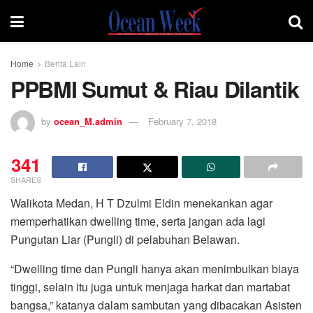
Home
Berita Lain
PPBMI Sumut & Riau Dilantik
by
ocean_M.admin
February 7, 2018
341
SHARES
Walikota Medan, H T Dzulmi Eldin menekankan agar
memperhatikan dwelling time, serta jangan ada lagi
Pungutan Liar (Pungli) di pelabuhan Belawan.
“Dwelling time dan Pungli hanya akan menimbulkan biaya
tinggi, selain itu juga untuk menjaga harkat dan martabat
bangsa,” katanya dalam sambutan yang dibacakan Asisten