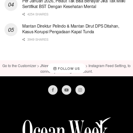
Per Januari 2026, Pelaut Tak Bisa Berlayar Jika Tak Miliki
Sertifikat BST Dengan Kesehatan Mental
4254 SHARES
Mantan Direktur Pelindo & Mantan Dirut DPS Ditahan,
Kasus Korupsi Pengadaan Kapal Tunda
3949 SHARES
Go to the Customizer > JNews : Social, Like & View > Instagram Feed Setting, to
FOLLOW US
connect your Instagram account.