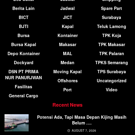
Berita Lain
Jadwal
Spare Part
BICT
JICT
Surabaya
BJTI
Kapal
Teluk Lamong
Bursa
Kontainer
TPK Koja
Bursa Kapal
Makasar
TPK Makasar
Depo Kontainer
MAL
TPK Palaran
Dockyard
Medan
TPKS Semarang
DSN PT PRIMA
Moving Kapal
TPS Surabaya
NUR PANURJWAN
Offshores
Uncategorized
Fasilitas
Port
Video
General Cargo
Recent News
Potensi Ada, Tapi Masa Depan Kijing Masih
Belum ….
AUGUST 7, 2026