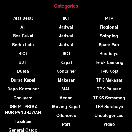
Categories
Alat Berat
IKT
PTP
All
Jadwal
Regional
Bea Cukai
Jadwal
Shipping
Berita Lain
Jadwal
Spare Part
BICT
JICT
Surabaya
BJTI
Kapal
Teluk Lamong
Bursa
Kontainer
TPK Koja
Bursa Kapal
Makasar
TPK Makasar
Depo Kontainer
MAL
TPK Palaran
Dockyard
Medan
TPKS Semarang
DSN PT PRIMA
Moving Kapal
TPS Surabaya
NUR PANURJWAN
Offshores
Uncategorized
Fasilitas
Port
Video
General Cargo