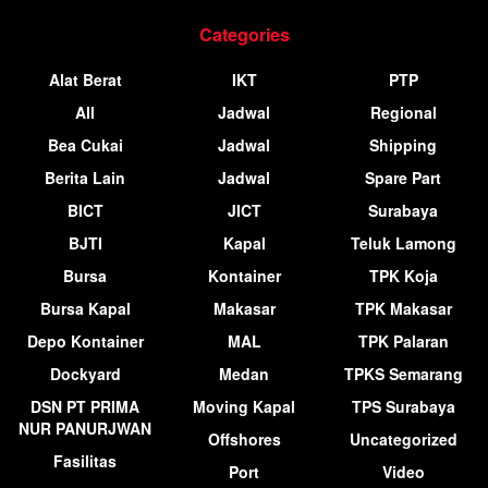
Categories
Alat Berat
IKT
PTP
All
Jadwal
Regional
Bea Cukai
Jadwal
Shipping
Berita Lain
Jadwal
Spare Part
BICT
JICT
Surabaya
BJTI
Kapal
Teluk Lamong
Bursa
Kontainer
TPK Koja
Bursa Kapal
Makasar
TPK Makasar
Depo Kontainer
MAL
TPK Palaran
Dockyard
Medan
TPKS Semarang
DSN PT PRIMA
Moving Kapal
TPS Surabaya
NUR PANURJWAN
Offshores
Uncategorized
Fasilitas
Port
Video